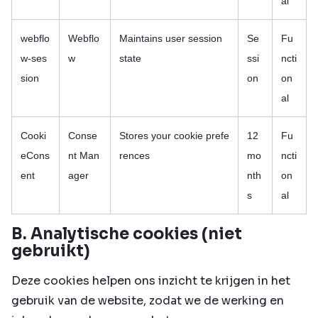
al
webflo
Webflo
Maintains user session
Se
Fu
w-ses
w
state
ssi
ncti
sion
on
on
al
Cooki
Conse
Stores your cookie prefe
12
Fu
eCons
nt Man
rences
mo
ncti
ent
ager
nth
on
s
al
B. Analytische cookies (niet
gebruikt)
Deze cookies helpen ons inzicht te krijgen in het
gebruik van de website, zodat we de werking en