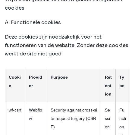
cookies:
A. Functionele cookies
Deze cookies zijn noodzakelijk voor het
functioneren van de website. Zonder deze cookies
werkt de site niet goed.
Cooki
Provid
Purpose
Ret
Ty
e
er
ent
pe
ion
wf-csrf
Webflo
Security against cross-si
Se
Fu
w
te request forgery (CSR
ssi
ncti
F)
on
on