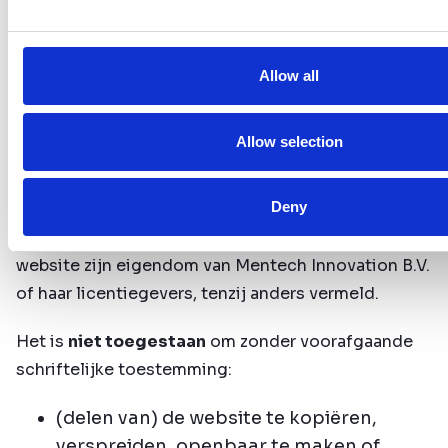
nieuwsbrieven.
De inhoud is niet bedoeld als juridisch, medisch of
Allow all
ander professioneel advies.
3. Intellectueel eigendom
Allow selection
Alle teksten, beelden, grafieken, video’s, logo’s,
Deny
handelsnamen, softwaremodules,
gegevensstructuren, en andere content op deze
website zijn eigendom van Mentech Innovation B.V.
of haar licentiegevers, tenzij anders vermeld.
Het is
niet toegestaan
om zonder voorafgaande
schriftelijke toestemming:
(delen van) de website te kopiëren,
verspreiden, openbaar te maken of