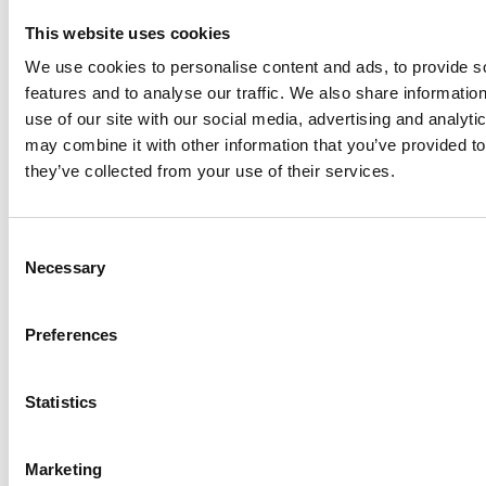
KvK-nummer: 66736439
This website uses cookies
E-mail:
info@mentechinnovation.eu
We use cookies to personalise content and ads, to provide s
Door de website te bezoeken of te gebruiken, stem
features and to analyse our traffic. We also share informatio
use of our site with our social media, advertising and analyt
je in met deze voorwaarden. Indien je niet akkoord
may combine it with other information that you’ve provided to
gaat, verzoeken wij je de website niet verder te
they’ve collected from your use of their services.
gebruiken.
2. Doel van de website
Consent
Necessary
Selection
De website heeft een informatief karakter en is
bedoeld om bezoekers te informeren over de
Preferences
producten, diensten, projecten en missie van
Mentech Innovation, waaronder het Hume-
Statistics
platform en de AI-assistent Noa. Er kunnen
formulieren beschikbaar zijn voor contact,
informatieaanvragen of aanmelding voor
Marketing