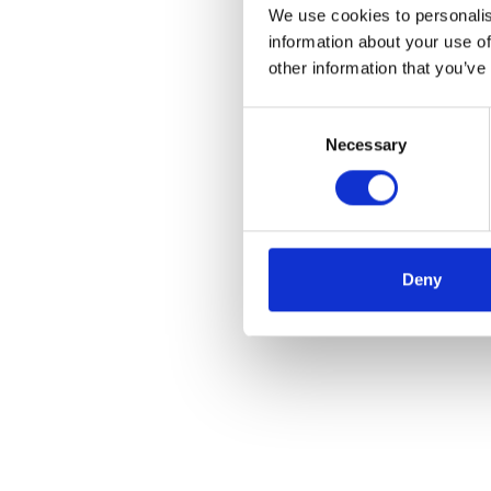
HUME On Tour laat jo
We use cookies to personalis
gedrag beter kunt 
information about your use of
ontdekken wat HUME
other information that you’ve
Consent
👉Jij bepaalt waar 
Necessary
Selection
👉We denken graag me
Welke zorgorganisat
graag van je!
Deny