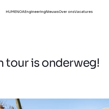
HUME
NOA
Engineering
Nieuws
Over ons
Vacatures
 tour is onderweg!