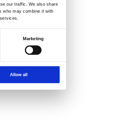
 kunt signaleren en
se our traffic. We also share
t en laten je
ers who may combine it with
anisatie.
 services.
Marketing
 dagelijks werk.
n? We horen het
Allow all