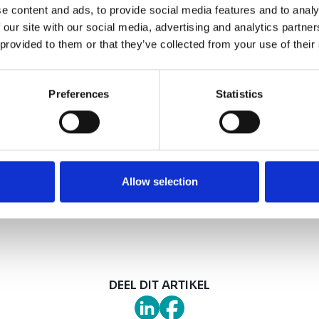
u en je team zelf ervaren hoe je spanning eerder
e content and ads, to provide social media features and to analy
duiden. We komen langs meteen programma op maa
 our site with our social media, advertising and analytics partn
 kan betekenen voor jouwteam, bewoners en org
 provided to them or that they’ve collected from your use of their
we stoppen!
Preferences
Statistics
e over een invulling die past bij jouw vragen en
ie mag HUME On Tour volgens jou niet overslaa
Allow selection
DEEL DIT ARTIKEL