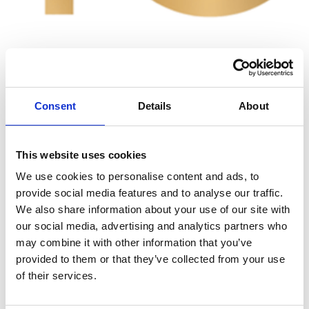
Consent
Details
About
In augustus 2026 bestaan wij 10 jaar. Een mijlpaal
waar we trots op zijn en die we vooral samen
hebben bereikt. Tien jaar waarin we, samen met
This website uses cookies
zorgorganisaties, zorgprofessionals,
We use cookies to personalise content and ads, to
ervaringsdeskundige en partners, technologie
provide social media features and to analyse our traffic.
ontwikkelen die kwetsbare mensen een stem geeft
We also share information about your use of our site with
our social media, advertising and analytics partners who
en bijdraagt aan kwaliteit van zorg en kwaliteit van
may combine it with other information that you’ve
leven.
provided to them or that they’ve collected from your use
of their services.
Dat jubileumjaar trappen we af op dinsdag 19 mei
2026 met een bijzondere editie van onze