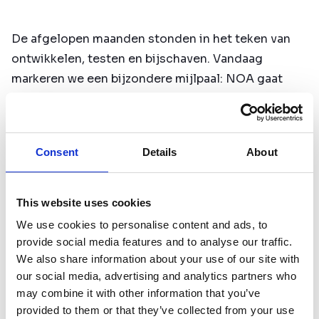
De afgelopen maanden stonden in het teken van
ontwikkelen, testen en bijschaven. Vandaag
markeren we een bijzondere mijlpaal: NOA gaat
officieel de deur uit naar onze klanten. De zorg in.
Ontwikkeld met de praktijk
Consent
Details
About
NOA is niet alleen door ons team gebouwd. We
voerden nauwe gesprekken met zorgprofessionals
This website uses cookies
en zorgvragers. Zij waren heel helder over wat voor
hen wel en niet werkt. Die eerlijkheid en scherpte
We use cookies to personalise content and ads, to
provide social media features and to analyse our traffic.
hebben NOA beter gemaakt. Menselijker. En vooral:
We also share information about your use of our site with
passend bij de zorg.
our social media, advertising and analytics partners who
may combine it with other information that you’ve
Nabijheid wanneer dat nodig is
provided to them or that they’ve collected from your use